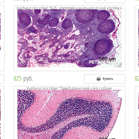
Учебное пособие "Куб. эпителий канальцев почки кролика.
Окр.: г.-э."
825
руб.
8
Купить
Учебное пособие "Лимфатический узел собаки.
Окр.: г.-э."