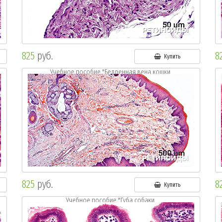
825
руб.
8
Купить
Учебное пособие "Бедренная вена кошки.
Окр.: г.-э."
825
руб.
8
Купить
Учебное пособие "Губа собаки.
Окр.: г.-э."