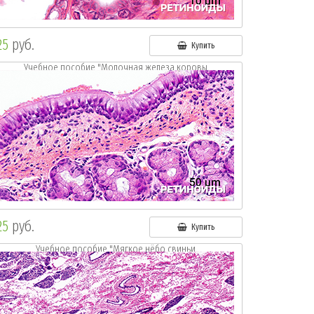
25
руб.
Купить
Учебное пособие "Молочная железа коровы.
Окр.: г.-э."
25
руб.
Купить
Учебное пособие "Мягкое нёбо свиньи.
Окр.: г.- э."