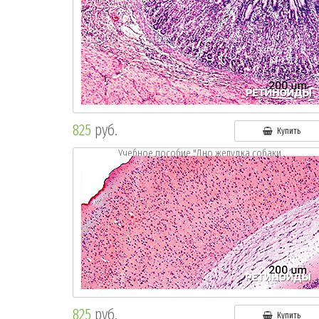
825
руб.
Купить
Учебное пособие "Дно желудка собаки.
Окр.: г.-э."
825
руб.
Купить