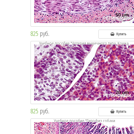
825
руб.
Купить
Учебное пособие "Артерия мышечного типа. Кошка.
Окр.: г.-э."
825
руб.
Купить
Учебное пособие "Гипофиз собаки
Окр.:г.-э."