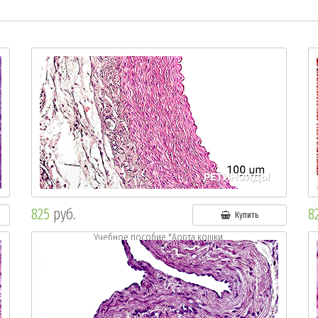
825
руб.
8
Купить
Учебное пособие "Аорта кошки.
Окр.: г.-э."