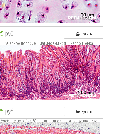
25
руб.
Купить
Учебное пособие "Гиалиновый хрящ. Ребро щенка.
Окр.:г.-э."
25
руб.
Купить
Учебное пособие "Двенадцатиперстная кишка кролика.
Окр.:г.-э."