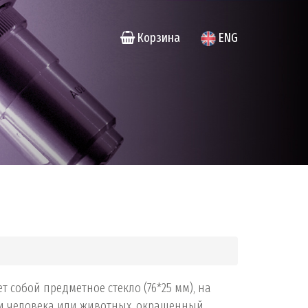
Корзина
ENG
 собой предметное стекло (76*25 мм), на
ни человека или животных, окрашенный