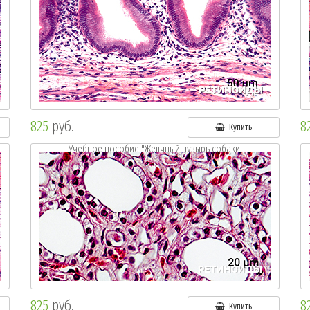
825
руб.
8
Купить
Учебное пособие "Желчный пузырь собаки.
Окр.:г.-э."
825
руб.
8
Купить