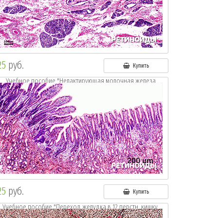
25
руб.
Купить
Учебное пособие "Нелактирующая молочная железа
кролика.
Окр.: г.- э."
25
руб.
Купить
Учебное пособие "Переход желудка в 12 перстн. кишку.
Собака.