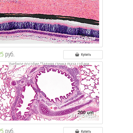
25
руб.
Купить
Учебное пособие "Задняя стенка глаза собаки.
Окр.:г.-э."
25
руб.
Купить