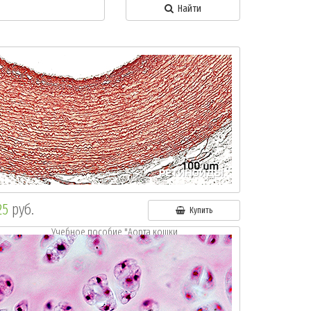
Найти
25
руб.
Купить
Учебное пособие "Аорта кошки.
Окр.: орсеин"