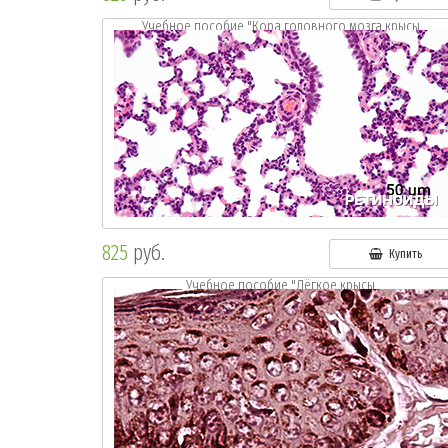
Учебное пособие "Кора головного мозга крысы.
Окр.:г.- э."
825
руб.
Купить
Учебное пособие "Лёгкое крысы.
Окр.: г.-э."