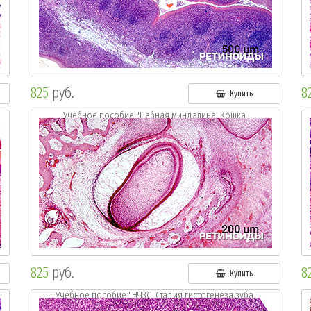
825
руб.
8
Купить
Учебное пособие "Небная миндалина. Кошка.
Окр.: г.-э."
825
руб.
8
Купить
Учебное пособие "НЧЗС. Стадия гистогенеза зуба.
Окр.:г. и э."