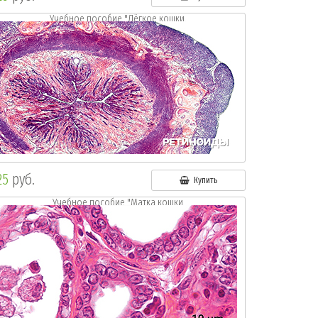
Учебное пособие "Лёгкое кошки.
Окр.: г.-э."
25
руб.
Купить
Учебное пособие "Матка кошки
Окр.: г.-э."