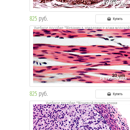
825
руб.
Купить
Учебное пособие "Меланин в эпидермисе кожи морской
свинки.
Окр.:г-э"
825
руб.
Купить
Учебное пособие "Мочевой пузырь кошки.
Окр.: г.-э."