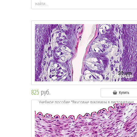
825
руб.
Купить
Учебное пособие "Вкусовые луковицы в листовидных
сосочках языка кролика.
Окр.: г.-э."