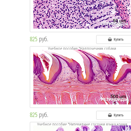
825
руб.
Купить
Учебное пособие "Надпочечник собаки.
Окр.:г.-э."
825
руб.
Купить
Учебное пособие "Нитевидные сосочки языка кошки.
Окр.г.-э."